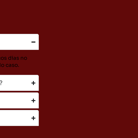
cos dias no
do caso.
?