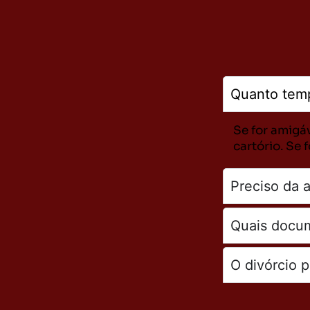
Quanto tem
Se for amigá
cartório. Se 
Preciso da 
Quais docum
O divórcio p