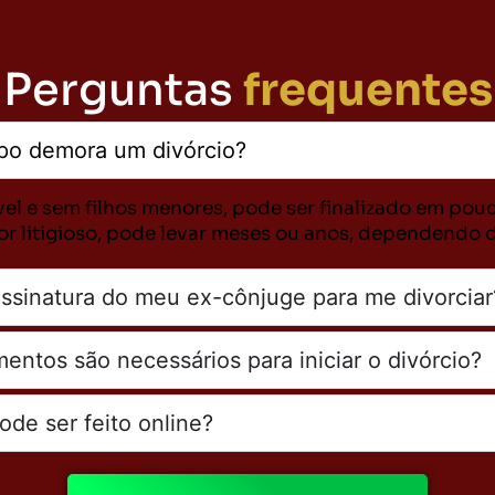
Perguntas
frequentes
po demora um divórcio?
vel e sem filhos menores, pode ser finalizado em pou
for litigioso, pode levar meses ou anos, dependendo 
assinatura do meu ex-cônjuge para me divorciar
entos são necessários para iniciar o divórcio?
ode ser feito online?